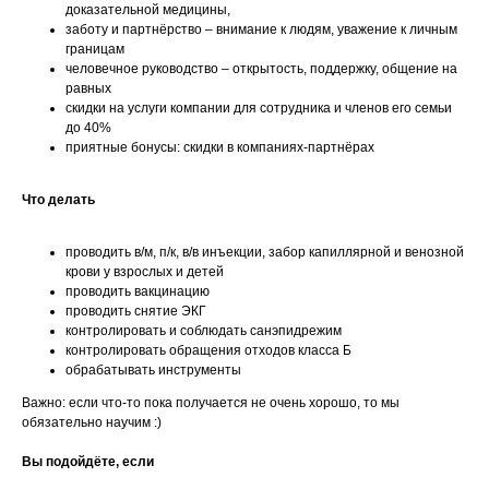
доказательной медицины,
заботу и партнёрство – внимание к людям, уважение к личным
границам
человечное руководство – открытость, поддержку, общение на
равных
скидки на услуги компании для сотрудника и членов его семьи
до 40%
приятные бонусы: скидки в компаниях-партнёрах
Что делать
проводить в/м, п/к, в/в инъекции, забор капиллярной и венозной
крови у взрослых и детей
проводить вакцинацию
проводить снятие ЭКГ
контролировать и соблюдать санэпидрежим
контролировать обращения отходов класса Б
обрабатывать инструменты
Важно: если что-то пока получается не очень хорошо, то мы
обязательно научим :)
Вы подойдёте, если